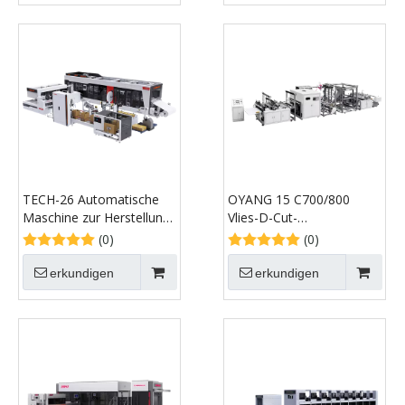
TECH-26 Automatische
OYANG 15 C700/800
Maschine zur Herstellung
Vlies-D-Cut-
von Vlies-Boxbeuteln mit
Beutelherstellungsmaschine
(0)
(0)
Griff online
erkundigen
erkundigen