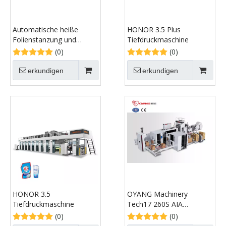
Automatische heiße
HONOR 3.5 Plus
Folienstanzung und
Tiefdruckmaschine
Sterblichkeitsschneidemaschine
(0)
(0)
erkundigen
erkundigen
HONOR 3.5
OYANG Machinery
Tiefdruckmaschine
Tech17 260S AIA
Intelligente
(0)
(0)
Automatisierung