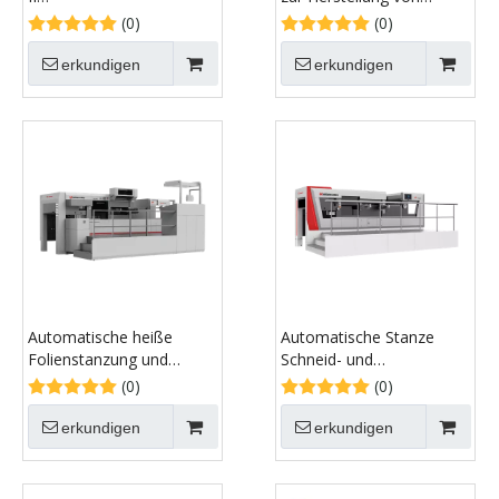
Formversiegelungseinheit
Flachbodenbeuteln
(0)
(0)
erkundigen
erkundigen
Automatische heiße
Automatische Stanze
Folienstanzung und
Schneid- und
Sterblichkeitsschneidemaschine
Faltenmaschine
(0)
(0)
erkundigen
erkundigen