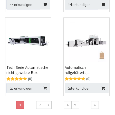
Papiertütenproduktion
erkundigen
erkundigen
Einkaufspapiertütenherstellu
Tech-Serie Automatische
Automatisch
nicht gewebte Box-
rollgefütterte,
Taschen-Maschine mit
quadratische
(0)
(0)
Griff online
Bodenbeutelmaschine mit
flachem Griff
erkundigen
erkundigen
1
2
3
4
5
»