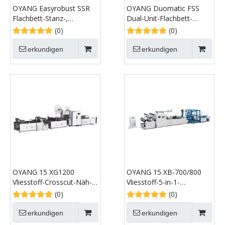
OYANG Easyrobust SSR
OYANG Duomatic FSS
Flachbett-Stanz-,
Dual-Unit-Flachbett-
Abisolier- und
Heißfolienpräge-, Stanz-
(0)
(0)
Prägemaschine
und Abisoliermaschine
erkundigen
erkundigen
OYANG 15 XG1200
OYANG 15 XB-700/800
Vliesstoff-Crosscut-Näh-
Vliesstoff-5-in-1-
und Schneidemaschine
Beutelherstellungsmaschine
(0)
(0)
mit Griff
mit Online-
Griffbefestigung
erkundigen
erkundigen