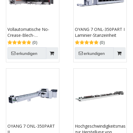
Vollautomatische No-
OYANG 7 ONL-350PART I
Crease-Blech-
Laminier-Stanzeinheit
Fütterungspapierbeutelmaschine
(0)
(0)
erkundigen
erkundigen
OYANG 7 ONL-350PART
Hochgeschwindigkeitsmaschi
II
zur Herstellung von