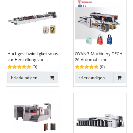
Hochgeschwindigkeitsmaschine
OYANG Machinery TECH
zur Herstellung von
26 Automatische
Standbeuteln mit
Maschine zur Herstellung
(0)
(0)
Reißverschluss
von Vlies-Boxbeuteln mit
Griff online
erkundigen
erkundigen