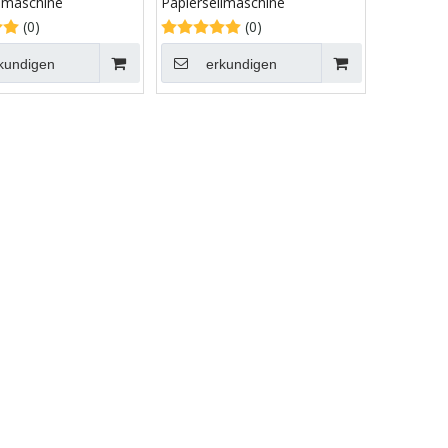
ilmaschine
Papierseilmaschine
(0)
(0)
kundigen
erkundigen