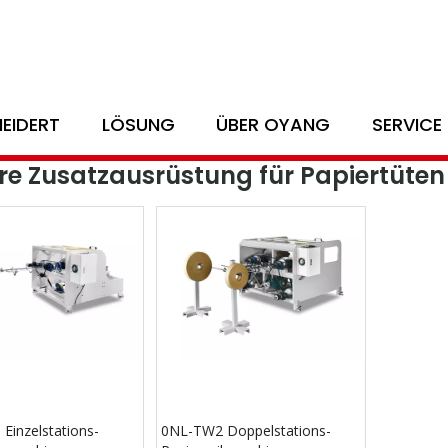
 bietet eine ganze Lösung für das 
EIDERT
LÖSUNG
ÜBER OYANG
SERVICE
che
e Zusatzausrüstung für Papiertüten
Einzelstations-
0NL-TW2 Doppelstations-