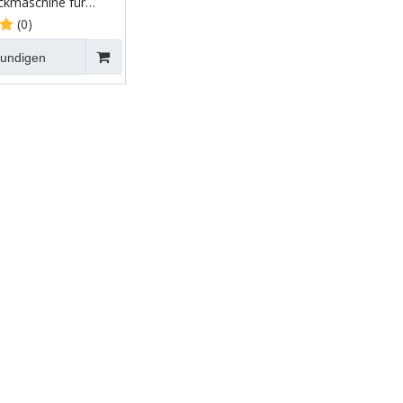
uckmaschine für
(0)
kundigen