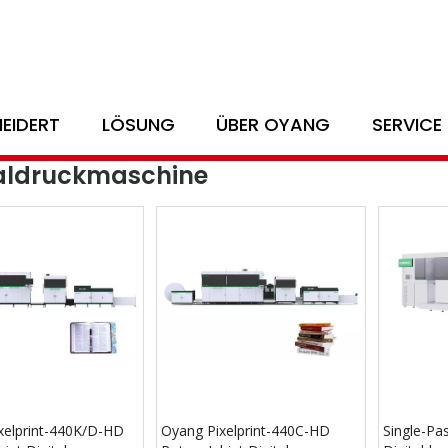
 bietet eine ganze Lösung für das 
EIDERT
LÖSUNG
ÜBER OYANG
SERVICE
che
taldruckmaschine
xelprint-440K/D-HD
Oyang Pixelprint-440C-HD
Single-Pa