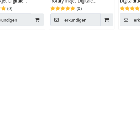
kjet Digitale
Rotary Inkjet Digitale
Digitaldr
ckmaschine
Buchdruckmaschine
Papier
(0)
(0)
kundigen
erkundigen
er