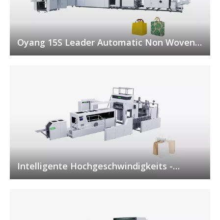
Oyang 15S Leader Automatic Non Woven
Box Bag Making Machine mit Griff online
Intelligente Hochgeschwindigkeits -
Ein-/Doppel -Tasse -
Papiertütenherstellung Maschine