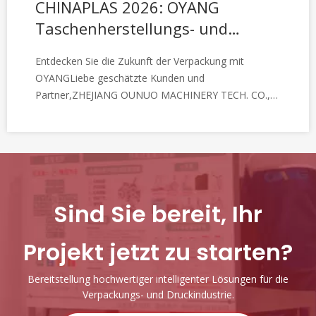
CHINAPLAS 2026: OYANG
Taschenherstellungs- und
Druckmaschinen | Stand 8.1B58
Entdecken Sie die Zukunft der Verpackung mit
OYANGLiebe geschätzte Kunden und
Partner,ZHEJIANG OUNUO MACHINERY TECH. CO.,
LTD (OYANG Group) lädt Sie herzlich zur CHINAPLAS
2026 ein, der weltweit führenden Kunststoff- und
Gummimesse. Als Pionier in der
Verpackungsmaschinenindustrie freuen wir uns
darauf
Sind Sie bereit, Ihr
Projekt jetzt zu starten?
Bereitstellung hochwertiger intelligenter Lösungen für die
Verpackungs- und Druckindustrie.