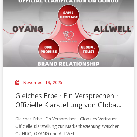
November 13, 2025
Gleiches Erbe · Ein Versprechen ·
Offizielle Klarstellung von Global
Trust zur Markenbeziehung
Gleiches Erbe · Ein Versprechen · Globales Vertrauen
zwischen OUNUO, OYANG und
Offizielle Klarstellung zur Markenbeziehung zwischen
ALLWELL
OUNUO, OYANG und ALLWELL