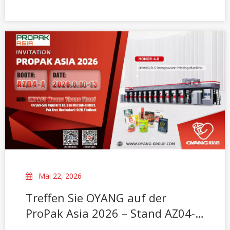
Um eine klare Kommunikation mit unseren globalen
Partnern zu gewährleisten, möchte die OUNUO
Group kürzlich eine offizielle und einheitliche
Klarstellung hinsichtlich der Beziehung und
Positionierung unserer drei Markenidentitäten geben:
OUNUO · OYANG · ALLWELL
Mai 22, 2026
Treffen Sie OYANG auf der
ProPak Asia 2026 – Stand AZ04-1
| 10.–13. Juni, Bangkok