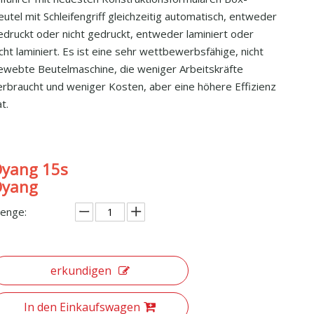
eutel mit Schleifengriff gleichzeitig automatisch, entweder
edruckt oder nicht gedruckt, entweder laminiert oder
icht laminiert. Es ist eine sehr wettbewerbsfähige, nicht
ewebte Beutelmaschine, die weniger Arbeitskräfte
erbraucht und weniger Kosten, aber eine höhere Effizienz
t.
yang 15s
Oyang
Smart 18 Leader Automatic Non Woven Box Bag Making Machine mit Griff online
enge:
erkundigen
In den Einkaufswagen