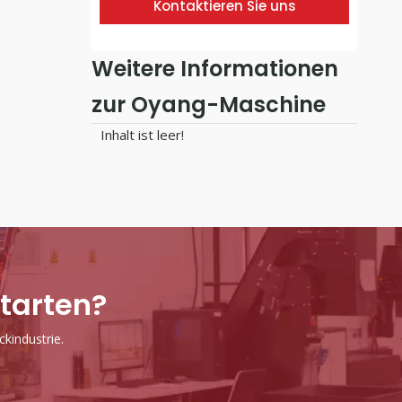
Kontaktieren Sie uns
Weitere Informationen
OYANG 15 - B700/800 Non-Woven 5-in-1-Beutelherstellungsmaschine (ohne Griff online)
zur Oyang-Maschine
Inhalt ist leer!
starten?
kindustrie.
Smart 17-XB 700/800 Nicht gewebter 5-in-1-Taschen-Maschine mit Griff online