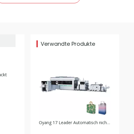
Oyang 17 Leader Automatisch nicht gewebte Box -Taschen -Maschine mit Griff online
Verwandte Produkte
uckt
Smart 17-C700/800 Nicht gewebter D-Cut-Taschenherstellung Maschine