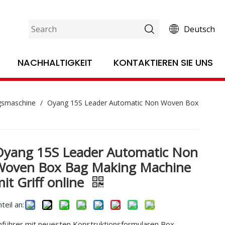
Deutsch
NACHHALTIGKEIT
KONTAKTIEREN SIE UNS
Smart 17-XB 700/800 Nicht gewebter 5-in-1-Taschen-Maschine mit Griff online
ngsmaschine
/
Oyang 15S Leader Automatic Non Woven Box
Oyang 15S Leader Automatic Non
Woven Box Bag Making Machine
it Griff online
teil an:
Tech-Serie Automatische nicht gewebte Box-Taschen-Maschine mit Griff online
nführer mit neuesten Konstruktionsformularen Box-