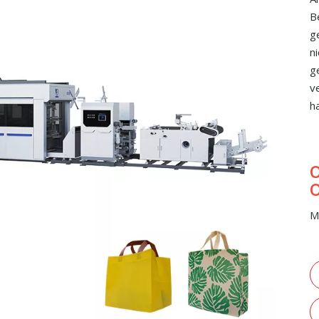
B
g
n
g
v
ha
O
M