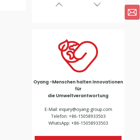
OYANG 15 - XC700 Non-Woven 3-in-1-Beutelherstellungsmaschine mit Griff online
Oyang -Menschen halten Innovationen
für
die Umweltverantwortung
E-Mail:
inquiry@oyang-group.com
Telefon: +86-15058933503
WhatsApp: +86-15058933503