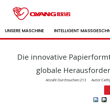
Heim
/
Nachricht
/
Branchennachrichten
/
UNSERE MASCHINE
INTELLIGENT MASSGESCHN
Die innovative Papierform
globale Herausforde
Anzahl Durchsuchen:
213
Autor:Cathy 