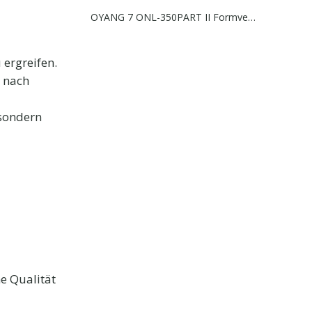
OYANG 7 ONL-350PART II Formversiegelungseinheit
ergreifen.
e nach
 sondern
e Qualität