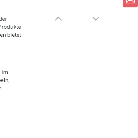
der
Produkte
n bietet.
, im
eln,
n