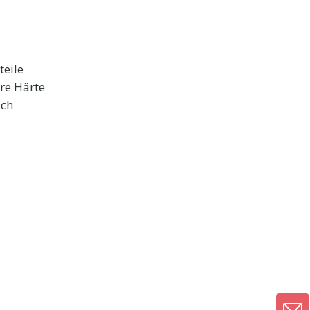
teile
ere Härte
ach