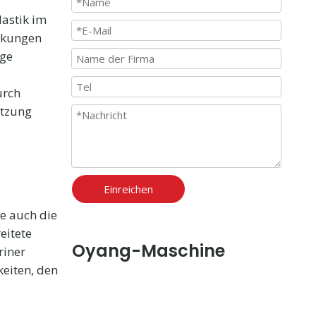
lastik im
rkungen
ige
urch
utzung
Einreichen
e auch die
eitete
Oyang-Maschine
riner
eiten, den