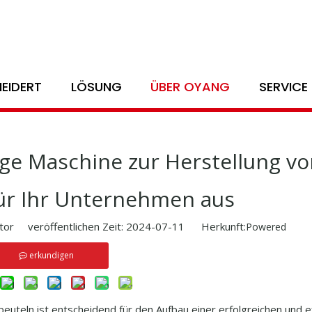
/
So wählen Sie die richtige Maschine zur Herstellung von Vliesbeut
EIDERT
LÖSUNG
ÜBER OYANG
SERVICE
tige Maschine zur Herstellung v
für Ihr Unternehmen aus
tor veröffentlichen Zeit: 2024-07-11 Herkunft:
Powered
erkundigen
beuteln ist entscheidend für den Aufbau einer erfolgreichen und e