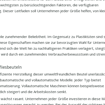
ie wichtigsten zu berücksichtigenden Faktoren, die verfügbaren
. Dieser Leitfaden soll Unternehmen jeder Größe helfen, von kle
eile zunehmender Beliebtheit. Im Gegensatz zu Plastiktüten sind 
Diese Eigenschaften machen sie zur bevorzugten Wahl für Untern
 sich die Welt hin zu nachhaltigeren Praktiken verlagert, steigt
ge wird durch ein zunehmendes Verbraucherbewusstsein und stre
liesbeuteln
fiziente Herstellung dieser umweltfreundlichen Beutel unerlässlic
lbautomatische und vollautomatische Modelle. Jeder Typ bietet
tomatisierung. Vollautomatische Maschinen können beispielsweise 
lich steigert und die Arbeitskosten senkt.
n wächst rasant. Unternehmen jeder Größe investieren in diese M
ngslösungen gerecht zu werden. Bei der Auswahl der richtigen 