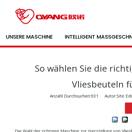
Heim
/
Nachricht
/
Blog
UNSERE MASCHINE
INTELLIGENT MASSGESCHN
So wählen Sie die rich
Vliesbeuteln 
Anzahl Durchsuchen:
931
Autor:Site Edi
Die Wahl der richtigen Maschine zur Herstellung von Vlies