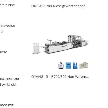
 für eine
ONL-XG1200 Nicht gewebter doppelter Seitenstich-Näh- und Schneidemaschine
ielsweise
nd
Diese
OYANG 15 - B700/800 Non-Woven 5-in-1-Beutelherstellungsmaschine (ohne Griff online)
aschinen zur
 wirkt sich
ehmen mit