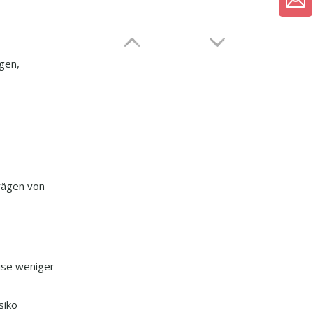
gen,
trägen von
ise weniger
siko