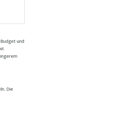
m Budget und
it
ringerem
ln. Die