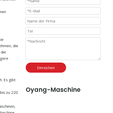
inen
sie
ehmen, die
 die
ngere
Einreichen
h. Es gibt
Oyang-Maschine
bis zu 220
aschinen,
Maschine