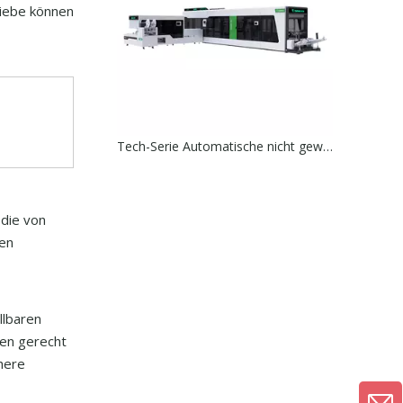
riebe können
Tech-Serie Automatische nicht gewebte Box-Taschen-Maschine mit Griff online
 die von
nen
llbaren
sen gerecht
here