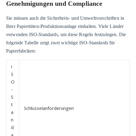
Genehmigungen und Compliance
Sie müssen auch die Sicherheits- und Umweltvorschriften in
Ihrer Papiertüten-Produktionsanlage einhalten. Viele Länder
verwenden ISO-Standards, um diese Regeln festzulegen. Die
folgende Tabelle zeigt zwei wichtige ISO-Standards für
Papierfabriken:
I
S
O
-
S
t
Schlüsselanforderungen
a
n
d
a