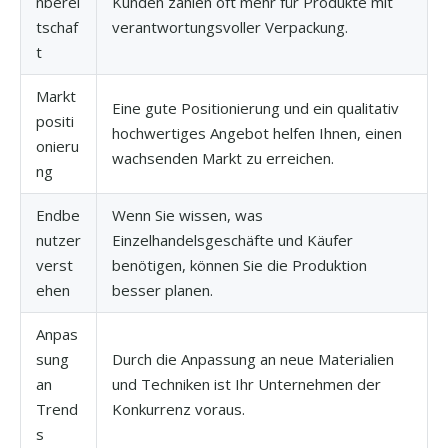
nberei
Kunden zahlen oft mehr für Produkte mit
tschaf
verantwortungsvoller Verpackung.
t
Markt
Eine gute Positionierung und ein qualitativ
positi
hochwertiges Angebot helfen Ihnen, einen
onieru
wachsenden Markt zu erreichen.
ng
Endbe
Wenn Sie wissen, was
nutzer
Einzelhandelsgeschäfte und Käufer
verst
benötigen, können Sie die Produktion
ehen
besser planen.
Anpas
sung
Durch die Anpassung an neue Materialien
an
und Techniken ist Ihr Unternehmen der
Trend
Konkurrenz voraus.
s