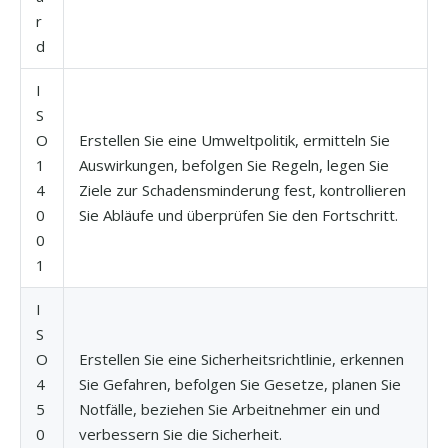
r
d
I
S
O
Erstellen Sie eine Umweltpolitik, ermitteln Sie
1
Auswirkungen, befolgen Sie Regeln, legen Sie
4
Ziele zur Schadensminderung fest, kontrollieren
0
Sie Abläufe und überprüfen Sie den Fortschritt.
0
1
I
S
O
Erstellen Sie eine Sicherheitsrichtlinie, erkennen
4
Sie Gefahren, befolgen Sie Gesetze, planen Sie
5
Notfälle, beziehen Sie Arbeitnehmer ein und
0
verbessern Sie die Sicherheit.