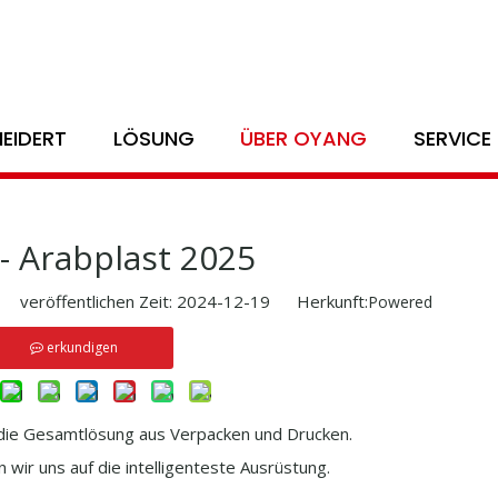
Heim
/
Nachricht
/
Ausstellung
/
Oyang - Arabplast 2025
EIDERT
LÖSUNG
ÜBER OYANG
SERVICE
- Arabplast 2025
eröffentlichen Zeit: 2024-12-19 Herkunft:
Powered
erkundigen
r die Gesamtlösung aus Verpacken und Drucken.
 wir uns auf die intelligenteste Ausrüstung.