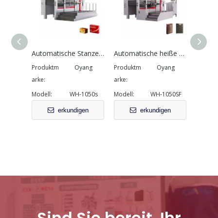
Automatische Stanze Schneid- und Faltenmaschine
Automatische heiße Folienstanzung und Sterblichkeitsschneidemaschine
Vollautomatische No-Crease-Blech-Fütterungspapierbeutelmaschine
Produktm
Oyang
Produktm
Oyang
Produk
arke:
arke:
arke:
Modell:
WH-1050s
Modell:
WH-1050SF
Modell:
erkundigen
erkundigen
Sind Sie bereit, Ihr